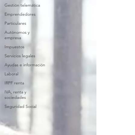
Gestión telemática
Emprendedores
Particulares
Autónomos y
empresa
Impuestos
Servicios legales
Ayudas e información
Laboral
IRPF renta
IVA, renta y
sociedades
Seguridad Social