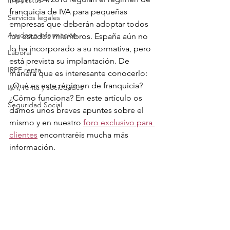
Impuestos
franquicia de IVA para pequeñas 
Servicios legales
empresas que deberán adoptar todos 
Ayudas e información
los estados miembros. España aún no 
lo ha incorporado a su normativa, pero 
Laboral
está prevista su implantación. De 
IRPF renta
manera que es interesante conocerlo: 
¿Qué es este régimen de franquicia? 
IVA, renta y sociedades
¿Cómo funciona? 
En este artículo os 
Seguridad Social
damos unos breves apuntes sobre el 
mismo y en nuestro 
foro exclusivo para 
clientes
 encontraréis mucha más 
información.