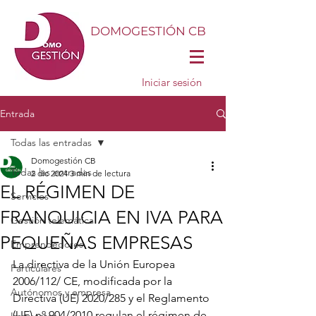
DOMOGESTIÓN CB
Iniciar sesión
Entrada
Todas las entradas
Domogestión CB
Todas las entradas
2 dic 2024
3 min de lectura
EL RÉGIMEN DE
Servicios
FRANQUICIA EN IVA PARA
Gestión telemática
PEQUEÑAS EMPRESAS
Emprendedores
La directiva de la Unión Europea 
Particulares
2006/112/ CE, modificada por la 
Autónomos y empresa
Directiva (UE) 2020/285 y el Reglamento 
(UE) nº 904/2010 regulan el régimen de 