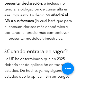
presentar declaración
, e incluso no 
tendrá la obligación de cursar alta en 
ese impuesto. Es decir; 
no añadirá el 
IVA a sus facturas
 (lo cual hará que para 
el consumidor sea más económico y, 
por tanto, el precio más competitivo) 
ni presentar modelos trimestrales.
¿Cuándo entrará en vigor?
La UE ha determinado que en 2025 
debería ser de aplicación en todos los 
estados. De hecho, ya hay algunos 
estados que lo aplican. Sin embargo, 
distintas fuentes que hemos 
consultado nos informan que muy 
probablemente en España se retrasará 
esta aplicación hasta bien entrado el 
año o incluso hasta 2026.