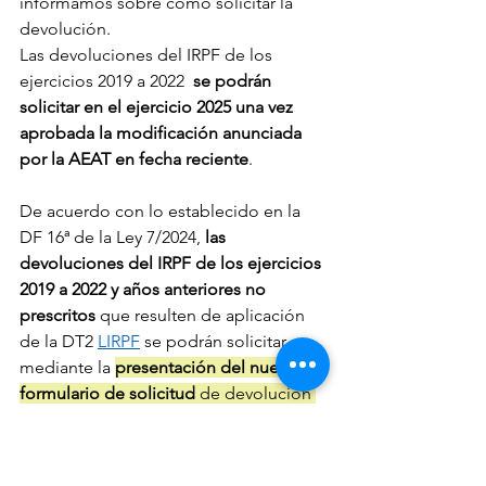
informamos sobre cómo solicitar la 
devolución.
Las devoluciones del IRPF de los 
ejercicios 2019 a 2022  
se podrán 
solicitar en el ejercicio 2025 una vez 
aprobada la modificación anunciada 
por la AEAT en fecha reciente
.
De acuerdo con lo establecido en la 
DF 16ª de la Ley 7/2024, 
las 
devoluciones del IRPF de los ejercicios 
2019 a 2022 y años anteriores no 
prescritos
 que resulten de aplicación 
de la DT2 
LIRPF
 se podrán solicitar 
mediante la 
presentación del nuevo 
formulario de solicitud
 de devolución 
que se publique en la Sede electrónica 
de la Agencia Tributaria 
a partir del 2 
de abril de 2025.