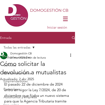
DOMOGESTIÓN CB
Iniciar sesión
Entrada
Todas las entradas
Domogestión CB
Todas las entradas
24 mar 2025
2 min de lectura
Cómo solicitar la
Servicios
devolución a mutualistas
Gestión telemática
Actualizado:
2 abr 2025
Emprendedores
El pasado 22 de diciembre de 2024 
Particulares
entró en vigor 
la Ley 7/2024, de 20 de 
diciembre que fijaba un nuevo sistema 
Autónomos y empresa
para que la Agencia Tributaria tramite 