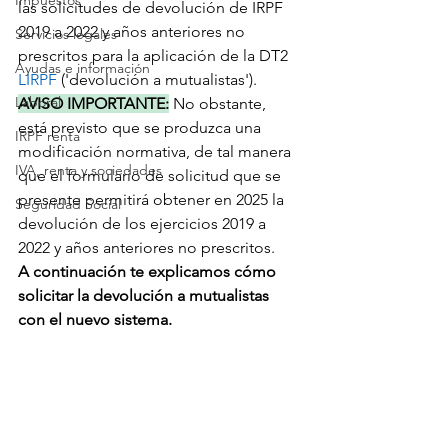
Impuestos
las solicitudes de devolución de IRPF 
2019 a 2022 y años anteriores no 
Servicios legales
prescritos para la aplicación de la DT2 
Ayudas e información
LIRPF
 ('devolución a mutualistas'). 
Laboral
AVISO IMPORTANTE:
 No obstante, 
está previsto que se produzca una 
IRPF renta
modificación normativa, de tal manera 
IVA, renta y sociedades
que el formulario de solicitud que se 
presente permitirá obtener en 2025 la 
Seguridad Social
devolución de los ejercicios 2019 a 
2022 y años anteriores no prescritos.
A continuación te explicamos cómo 
solicitar la devolución a mutualistas 
con el nuevo sistema.