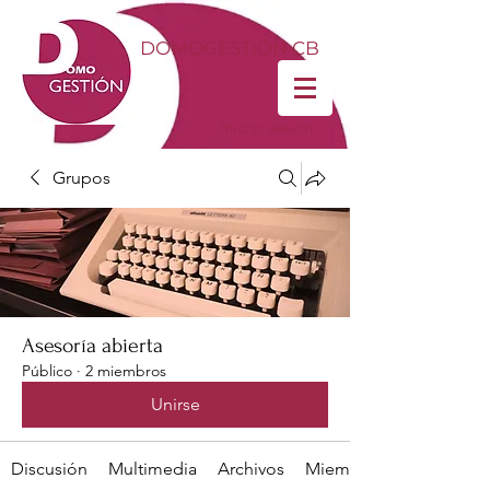
DOMOGESTIÓN CB
Iniciar sesión
Grupos
Asesoría abierta
Público
·
2 miembros
Unirse
Discusión
Multimedia
Archivos
Miembros