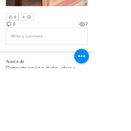
0
0
7
Write a comment...
Acerca de
Comparte aquí tus dudas, ideas y
sugerencias. Verás las últi
...
Leer más
Miembros
Domogestión CB
Seguir
tonialcala1977
Seguir
tonialcala1977
Cliente Domo mensual
Ver todos los miembros (2)