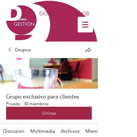
DOMOGESTIÓN CB
Iniciar sesión
Grupos
Grupo exclusivo para clientes
Privado
·
30 miembros
Unirse
Discusión
Multimedia
Archivos
Miembros