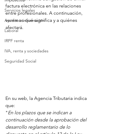
Impuestos
factura electrónica en las relaciones 
Servicios legales
entre profesionales. A continuación, 
veremos qué significa y a quiénes 
Ayudas e información
afectará.
Laboral
IRPF renta
IVA, renta y sociedades
Seguridad Social
En su web, la Agencia Tributaria indica 
que:
"
En los plazos que se indican a 
continuación desde la aprobación del 
desarrollo reglamentario de lo 