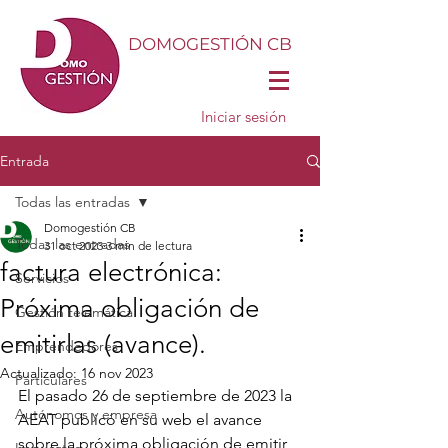
DOMOGESTIÓN CB
Iniciar sesión
Entrada
Todas las entradas
Domogestión CB
Todas las entradas
31 oct 2023
3 min de lectura
factura electrónica:
Servicios
Próxima obligación de
Gestión telemática
emitirlas (avance).
Emprendedores
Actualizado:
16 nov 2023
Particulares
El pasado 26 de septiembre de 2023 la 
Autónomos y empresa
AEAT publicó en su web el avance 
sobre la próxima obligación de emitir 