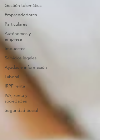
Gestión telemática
Emprendedores
Particulares
Autónomos y
empresa
Impuestos
Servicios legales
Ayudas e información
Laboral
IRPF renta
IVA, renta y
sociedades
Seguridad Social